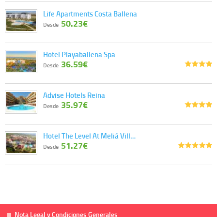
información que le pedimos. No se comunicarán datos a terceros.
Life Apartments Costa Ballena
Derechos:
tiene derecho a saber qué información tenemos sobre usted,
50.23€
corregirla y eliminarla, tal y como se explica en la información adicional
Desde
disponible en nuestra página web.
Información complementaria:
Puede consultar la información adicional y
detallada sobre cómo tratamos sus datos en la
política de privacidad
Hotel Playaballena Spa
36.59€
Desde
Advise Hotels Reina
35.97€
Desde
Hotel The Level At Meliá Vill…
51.27€
Desde
Nota Legal y Condiciones Generales