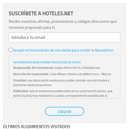
SUSCRÍBETE A HOTELES.NET
Recibe nuestras ofertas, promociones y códigos descuento que
tenemos preparado para ti.
Acepto el tratamiento de mis datos para recibir la Newsletter
INFORMACIÓN BÁSICA SOBRE PROTECCIÓN DE DATOS
Responsable del tratamiento:
Viajes Anticiclón S.L/Hoteles.net
Dirección del responsable:
Calle Mayor número 46,30893 Lorca - Murcia
Finalidad:
sus datos serán usados para poder atender sus solicitudes y
prestarle nuestros servicios.
Publicidad:
solo le enviaremos publicidad con su autorización previa, que
podrá facilitarnos mediante la casilla correspondiente establecida al
efecto.
Base Jurídica:
únicamente trataremos sus datos con su consentimiento
ENVIAR
previo, que podrá facilitarnos mediante la casilla correspondiente
establecida al efecto.
Destinatarios:
con carácter general, sólo el personal de nuestra entidad
ÚLTIMOS ALOJAMIENTOS VISITADOS
que esté debidamente autorizado podrá tener conocimiento de la